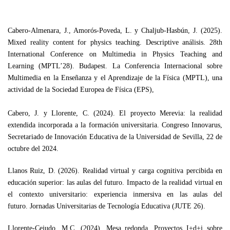
Cabero-Almenara, J., Amorós-Poveda, L. y Chaljub-Hasbún, J. (2025).
Mixed reality content for physics teaching. Descriptive análisis. 28th
International Conference on Multimedia in Physics Teaching and
Learning (MPTL’28). Budapest. La Conferencia Internacional sobre
Multimedia en la Enseñanza y el Aprendizaje de la Física (MPTL), una
actividad de la Sociedad Europea de Física (EPS),
Cabero, J. y Llorente, C. (2024). El proyecto Merevia: la realidad
extendida incorporada a la formación universitaria. Congreso Innovarus,
Secretariado de Innovación Educativa de la Universidad de Sevilla, 22 de
octubre del 2024.
Llanos Ruiz, D. (2026). Realidad virtual y carga cognitiva percibida en
educación superior: las aulas del futuro. Impacto de la realidad virtual en
el contexto universitario: experiencia inmersiva en las aulas del
futuro. Jornadas Universitarias de Tecnología Educativa (JUTE 26).
Llorente-Cejudo, M.C. (2024). Mesa redonda. Proyectos I+d+i sobre