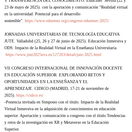
Y TRANSFERENCIA DEL CONOCIMIENTO
.
EduEmer.
Sevilla (22 y
23 de mayo de 2025). con la aportación y comunicación “Realidad virtual
en la universidad: Potencial para el desarrollo
sostenible”.
https://www.eduemer.org/congreso-eduemer-2025/
JORNADAS UNIVERSITARIAS DE TECNOLOGÍA EDUCATIVA.
JUTE.
Valladolid (25, 26 y 27 de junio de 2025). Educación Inmersiva y
ODS: Impacto de la Realidad Virtual en la Enseñanza Universitaria.
https://www.jute2025uva.es/127263/detail/jute-2025.html
VII CONGRESO INTERNACIONAL DE INNOVACIÓN DOCENTE
EN EDUCACIÓN SUPERIOR. EXPLORANDO RETOS Y
OPORTUNIDADES EN LA ENSEÑANZA Y EL
APRENDIZAJE
.
CIDICO
(MADRID, 17-21 de noviembre de
2025).
https://cidico.es/
-Ponencia invitada en Simposio con el título: Impacto de la Realidad
Virtual Inmersiva en la adquisición de conocimientos en educación
superior. Aportación y comunicación a congreso con el título:Tendencias
y retos de la investigación en XR y Metaverso en la Educación
Superior.