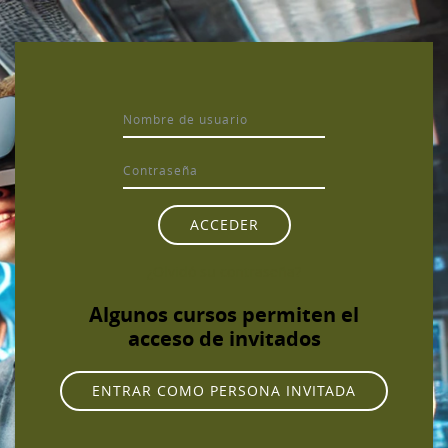
Salta al contenido principal
Nombre de usuario
Contraseña
ACCEDER
¿Olvidó su contraseña?
Algunos cursos permiten el
acceso de invitados
ENTRAR COMO PERSONA INVITADA